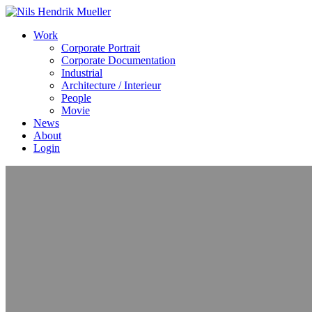
Work
Corporate Portrait
Corporate Documentation
Industrial
Architecture / Interieur
People
Movie
News
About
Login