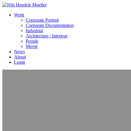
Work
Corporate Portrait
Corporate Documentation
Industrial
Architecture / Interieur
People
Movie
News
About
Login