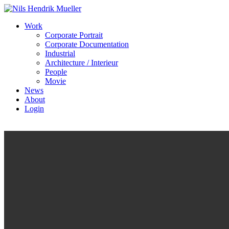
Work
Corporate Portrait
Corporate Documentation
Industrial
Architecture / Interieur
People
Movie
News
About
Login